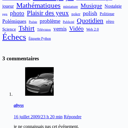
Mathématiques
Musique
joueur
Nostalgie
miniature
Plaisir des yeux
photo
polish
poker
Politique
pgn
Quotidien
problème
Polémiques
rétro
Publicité
Poésie
Tshirt
Vidéo
vernis
Science
Web 2.0
Télévision
Échecs
Étiquette Python
3 commentaires
abyss
16 juillet 2009/23 h 20 min
Répondre
je ne connaissais pas cet événement.