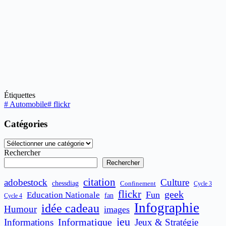
Étiquettes
#
Automobile
#
flickr
Catégories
Catégories
Rechercher
Rechercher
citation
adobestock
Culture
chessdiag
Confinement
Cycle 3
flickr
geek
Fun
Education Nationale
fan
Cycle 4
Infographie
idée cadeau
Humour
images
jeu
Informatique
Informations
Jeux & Stratégie