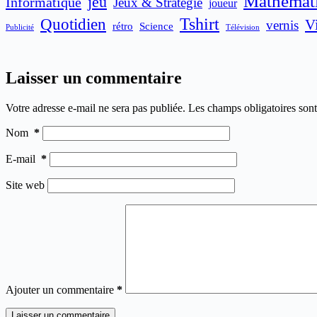
Mathémat
jeu
Informatique
Jeux & Stratégie
joueur
Quotidien
Tshirt
V
vernis
rétro
Science
Publicité
Télévision
Laisser un commentaire
Votre adresse e-mail ne sera pas publiée.
Les champs obligatoires son
Nom
*
E-mail
*
Site web
Ajouter un commentaire
*
Laisser un commentaire