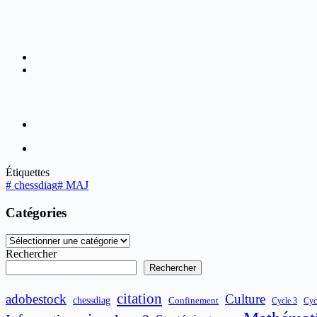
Étiquettes
#
chessdiag
#
MAJ
Catégories
Catégories
Rechercher
Rechercher
citation
adobestock
Culture
chessdiag
Confinement
Cycle 3
Cyc