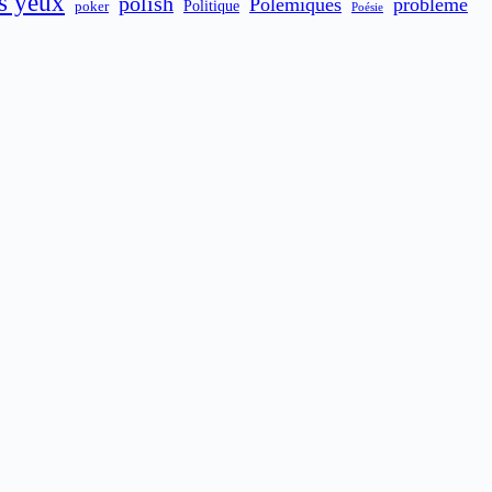
es yeux
polish
Polémiques
problème
poker
Politique
Poésie