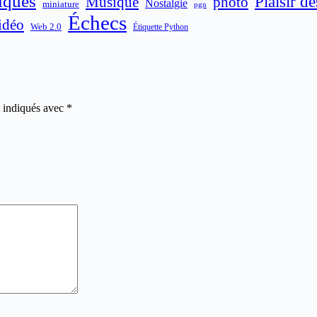
iques
Plaisir d
Musique
photo
Nostalgie
miniature
pgn
Échecs
idéo
Web 2.0
Étiquette Python
t indiqués avec
*