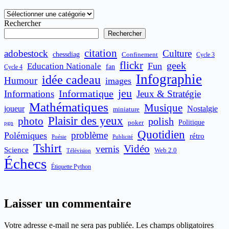
Catégories
Rechercher
Rechercher
citation
adobestock
Culture
chessdiag
Confinement
Cycle 3
flickr
geek
Fun
Education Nationale
fan
Cycle 4
Infographie
idée cadeau
Humour
images
jeu
Informatique
Informations
Jeux & Stratégie
Mathématiques
Musique
joueur
Nostalgie
miniature
Plaisir des yeux
photo
polish
poker
Politique
pgn
Quotidien
problème
Polémiques
rétro
Publicité
Poésie
Tshirt
Vidéo
vernis
Science
Web 2.0
Télévision
Échecs
Étiquette Python
Laisser un commentaire
Votre adresse e-mail ne sera pas publiée.
Les champs obligatoires