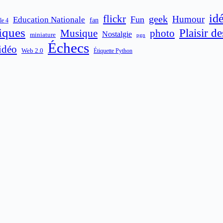
id
flickr
geek
Humour
Fun
Education Nationale
fan
le 4
iques
Plaisir d
Musique
photo
Nostalgie
miniature
pgn
Échecs
idéo
Web 2.0
Étiquette Python