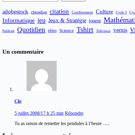
citation
adobestock
Culture
chessdiag
Confinement
Cycle 3
Cyc
Mathémat
jeu
Informatique
Jeux & Stratégie
joueur
Quotidien
Tshirt
V
vernis
rétro
Science
Publicité
Télévision
Un commentaire
Clo
5 juillet 2008/17 h 25 min
Répondre
Tu as raison de remettre les pendules à l’heure ….