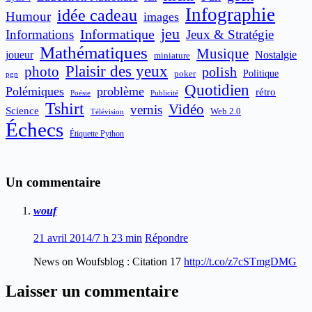
Infographie
idée cadeau
Humour
images
jeu
Informatique
Informations
Jeux & Stratégie
Mathématiques
Musique
joueur
Nostalgie
miniature
Plaisir des yeux
photo
polish
poker
Politique
pgn
Quotidien
Polémiques
problème
rétro
Publicité
Poésie
Tshirt
Vidéo
vernis
Science
Web 2.0
Télévision
Échecs
Étiquette Python
Un commentaire
wouf
21 avril 2014/7 h 23 min
Répondre
News on Woufsblog : Citation 17
http://t.co/z7cSTmgDMG
Laisser un commentaire