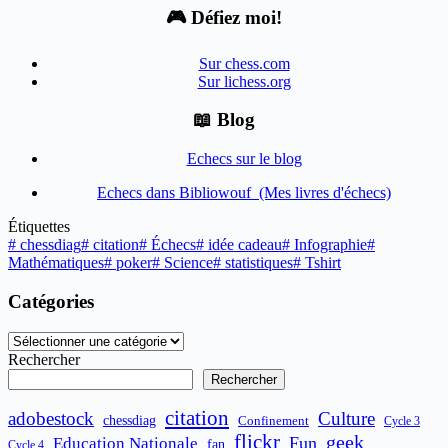
🎮 Défiez moi!
Sur chess.com
Sur lichess.org
📖 Blog
Echecs sur le blog
Echecs dans Bibliowouf (Mes livres d'échecs)
Étiquettes
#
chessdiag
#
citation
#
Échecs
#
idée cadeau
#
Infographie
#
Mathématiques
#
poker
#
Science
#
statistiques
#
Tshirt
Catégories
Catégories
Rechercher
Rechercher
citation
adobestock
Culture
chessdiag
Confinement
Cycle 3
flickr
geek
Fun
Education Nationale
fan
Cycle 4