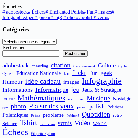
Étiquettes
#
adobestock
#
Échecs
#
Enchanted Polish
#
Fun
#
images
#
Infographie
#
jeu
#
joueur
#
ln(3)
#
photo
#
polish
#
vernis
Catégories
Catégories
Rechercher
Rechercher
citation
adobestock
Culture
chessdiag
Confinement
Cycle 3
flickr
geek
Fun
Education Nationale
fan
Cycle 4
Infographie
idée cadeau
Humour
images
jeu
Informatique
Informations
Jeux & Stratégie
Mathématiques
Musique
joueur
Nostalgie
miniature
Plaisir des yeux
photo
polish
poker
Politique
pgn
Quotidien
Polémiques
problème
rétro
Publicité
Poésie
Tshirt
Vidéo
vernis
Science
Web 2.0
Télévision
Échecs
Étiquette Python