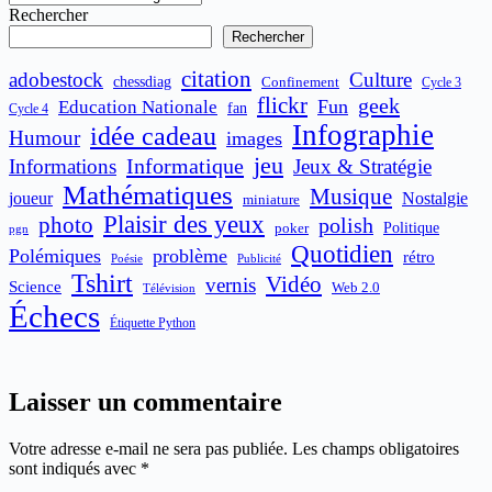
Rechercher
Rechercher
citation
adobestock
Culture
chessdiag
Confinement
Cycle 3
flickr
geek
Fun
Education Nationale
fan
Cycle 4
Infographie
idée cadeau
Humour
images
jeu
Informatique
Informations
Jeux & Stratégie
Mathématiques
Musique
joueur
Nostalgie
miniature
Plaisir des yeux
photo
polish
poker
Politique
pgn
Quotidien
Polémiques
problème
rétro
Publicité
Poésie
Tshirt
Vidéo
vernis
Science
Web 2.0
Télévision
Échecs
Étiquette Python
Laisser un commentaire
Votre adresse e-mail ne sera pas publiée.
Les champs obligatoires
sont indiqués avec
*