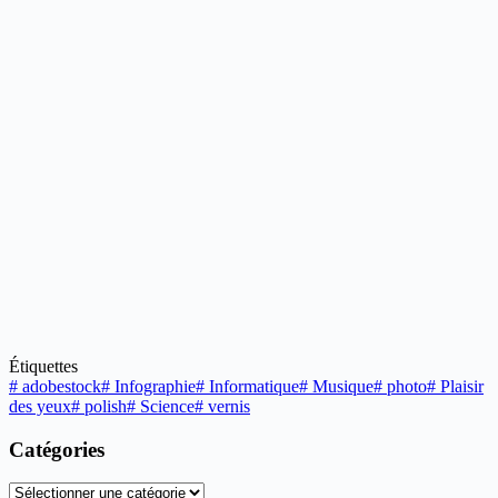
Étiquettes
#
adobestock
#
Infographie
#
Informatique
#
Musique
#
photo
#
Plaisir
des yeux
#
polish
#
Science
#
vernis
Catégories
Catégories