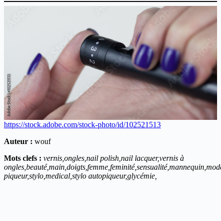
https://stock.adobe.com/stock-photo/id/102521513
Auteur :
wouf
Mots clefs :
vernis,ongles,nail polish,nail lacquer,vernis à
ongles,beauté,main,doigts,femme,feminité,sensualité,mannequin,modéle
piqueur,stylo,medical,stylo autopiqueur,glycémie,