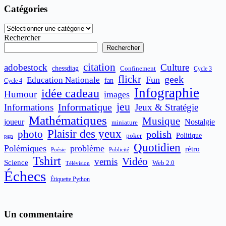
Catégories
Catégories
Rechercher
Rechercher
citation
adobestock
Culture
chessdiag
Confinement
Cycle 3
flickr
geek
Fun
Education Nationale
fan
Cycle 4
Infographie
idée cadeau
Humour
images
jeu
Informatique
Informations
Jeux & Stratégie
Mathématiques
Musique
joueur
Nostalgie
miniature
Plaisir des yeux
photo
polish
poker
Politique
pgn
Quotidien
Polémiques
problème
rétro
Publicité
Poésie
Tshirt
Vidéo
vernis
Science
Web 2.0
Télévision
Échecs
Étiquette Python
Un commentaire