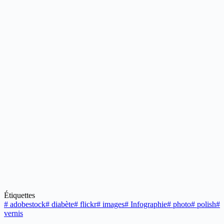
Étiquettes
#
adobestock
#
diabète
#
flickr
#
images
#
Infographie
#
photo
#
polish
#
vernis