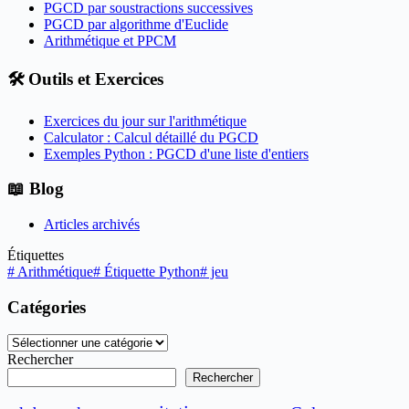
PGCD par soustractions successives
PGCD par algorithme d'Euclide
Arithmétique et PPCM
🛠️ Outils et Exercices
Exercices du jour sur l'arithmétique
Calculator : Calcul détaillé du PGCD
Exemples Python : PGCD d'une liste d'entiers
📖 Blog
Articles archivés
Étiquettes
#
Arithmétique
#
Étiquette Python
#
jeu
Catégories
Catégories
Rechercher
Rechercher