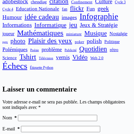
citation
adobestock
Culture
chessdiag
Confinement
Cycle 3
flickr
geek
Fun
Education Nationale
fan
Cycle 4
Infographie
idée cadeau
Humour
images
jeu
Informatique
Informations
Jeux & Stratégie
Mathématiques
Musique
joueur
Nostalgie
miniature
Plaisir des yeux
photo
polish
poker
Politique
pgn
Quotidien
Polémiques
problème
rétro
Publicité
Poésie
Tshirt
Vidéo
vernis
Science
Web 2.0
Télévision
Échecs
Étiquette Python
Laisser un commentaire
Votre adresse e-mail ne sera pas publiée.
Les champs obligatoires
sont indiqués avec
*
Nom
*
E-mail
*