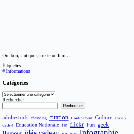
Oui bon, tant que ça reste un film…
Étiquettes
#
Informations
Catégories
Catégories
Rechercher
Rechercher
citation
adobestock
Culture
chessdiag
Confinement
Cycle 3
flickr
geek
Fun
Education Nationale
fan
Cycle 4
Infographie
idée cadeau
Humour
images