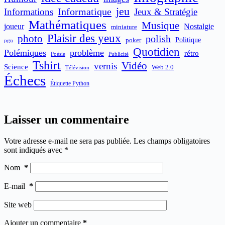
jeu
Informatique
Informations
Jeux & Stratégie
Mathématiques
Musique
joueur
Nostalgie
miniature
Plaisir des yeux
photo
polish
poker
Politique
pgn
Quotidien
Polémiques
problème
rétro
Publicité
Poésie
Tshirt
Vidéo
vernis
Science
Web 2.0
Télévision
Échecs
Étiquette Python
Laisser un commentaire
Votre adresse e-mail ne sera pas publiée.
Les champs obligatoires
sont indiqués avec
*
Nom
*
E-mail
*
Site web
Ajouter un commentaire
*