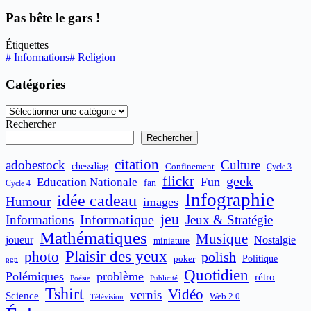
Pas bête le gars !
Étiquettes
#
Informations
#
Religion
Catégories
Catégories
Rechercher
Rechercher
citation
adobestock
Culture
chessdiag
Confinement
Cycle 3
flickr
geek
Fun
Education Nationale
fan
Cycle 4
Infographie
idée cadeau
Humour
images
jeu
Informatique
Informations
Jeux & Stratégie
Mathématiques
Musique
joueur
Nostalgie
miniature
Plaisir des yeux
photo
polish
poker
Politique
pgn
Quotidien
Polémiques
problème
rétro
Publicité
Poésie
Tshirt
Vidéo
vernis
Science
Web 2.0
Télévision