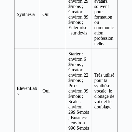
environ 29
avatars,
$/mois ;
souvent
Creator :
pour
Synthesia
Oui
environ 89
formation
$/mois ;
ou
Enterprise
communic
: sur devis
ation
profession
nelle.
Starter :
environ 6
$/mois ;
Creator :
environ 22
Très utilisé
$/mois ;
pour la
Pro :
synthèse
ElevenLab
Oui
environ 99
vocale, le
s
$/mois ;
clonage de
Scale :
voix et le
environ
doublage.
299 $/mois
; Business
: environ
990 $/mois