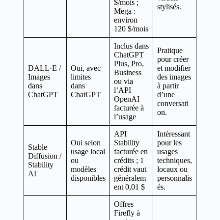
$/mois ;
stylisés.
Mega :
environ
120 $/mois
Inclus dans
Pratique
ChatGPT
pour créer
Plus, Pro,
DALL·E /
Oui, avec
et modifier
Business
Images
limites
des images
ou via
dans
dans
à partir
l’API
ChatGPT
ChatGPT
d’une
OpenAI
conversati
facturée à
on.
l’usage
API
Intéressant
Oui selon
Stability
pour les
Stable
usage local
facturée en
usages
Diffusion /
ou
crédits ; 1
techniques,
Stability
modèles
crédit vaut
locaux ou
AI
disponibles
généralem
personnalis
ent 0,01 $
és.
Offres
Firefly à