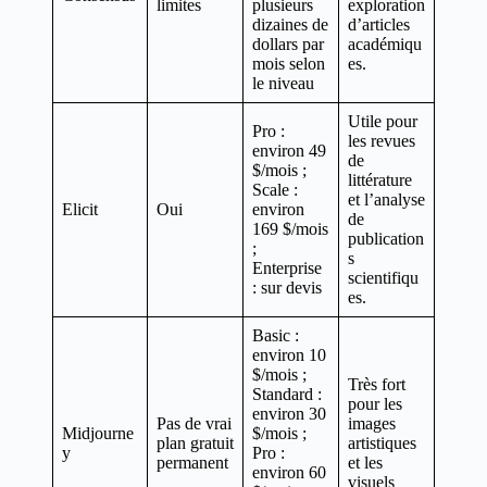
limites
plusieurs
exploration
dizaines de
d’articles
dollars par
académiqu
mois selon
es.
le niveau
Utile pour
Pro :
les revues
environ 49
de
$/mois ;
littérature
Scale :
et l’analyse
Elicit
Oui
environ
de
169 $/mois
publication
;
s
Enterprise
scientifiqu
: sur devis
es.
Basic :
environ 10
$/mois ;
Très fort
Standard :
pour les
environ 30
Pas de vrai
images
Midjourne
$/mois ;
plan gratuit
artistiques
y
Pro :
permanent
et les
environ 60
visuels