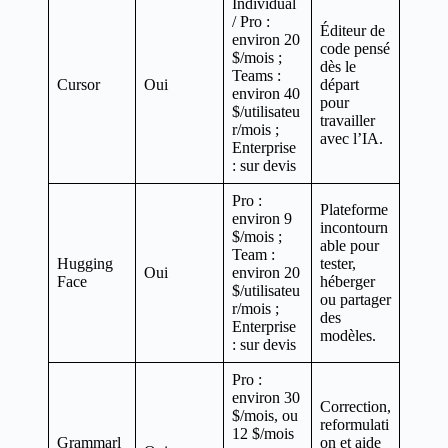
Individual
/ Pro :
Éditeur de
environ 20
code pensé
$/mois ;
dès le
Teams :
Cursor
Oui
départ
environ 40
pour
$/utilisateu
travailler
r/mois ;
avec l’IA.
Enterprise
: sur devis
Pro :
Plateforme
environ 9
incontourn
$/mois ;
able pour
Team :
Hugging
tester,
Oui
environ 20
Face
héberger
$/utilisateu
ou partager
r/mois ;
des
Enterprise
modèles.
: sur devis
Pro :
environ 30
Correction,
$/mois, ou
reformulati
12 $/mois
Grammarl
on et aide