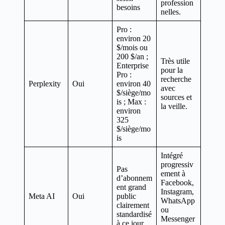
profession
besoins
nelles.
Pro :
environ 20
$/mois ou
200 $/an ;
Très utile
Enterprise
pour la
Pro :
recherche
Perplexity
Oui
environ 40
avec
$/siège/mo
sources et
is ; Max :
la veille.
environ
325
$/siège/mo
is
Intégré
progressiv
Pas
ement à
d’abonnem
Facebook,
ent grand
Instagram,
Meta AI
Oui
public
WhatsApp
clairement
ou
standardisé
Messenger
à ce jour