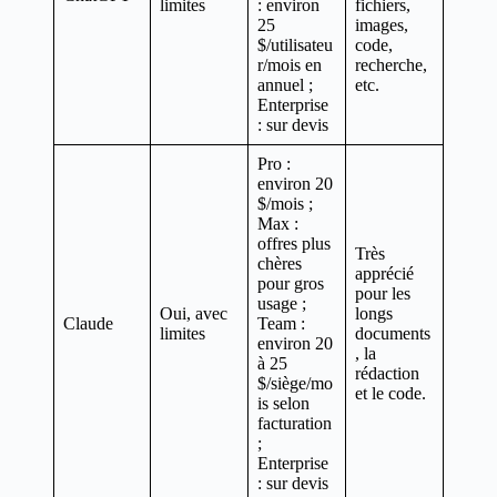
limites
: environ
fichiers,
25
images,
$/utilisateu
code,
r/mois en
recherche,
annuel ;
etc.
Enterprise
: sur devis
Pro :
environ 20
$/mois ;
Max :
offres plus
Très
chères
apprécié
pour gros
pour les
usage ;
Oui, avec
longs
Claude
Team :
limites
documents
environ 20
, la
à 25
rédaction
$/siège/mo
et le code.
is selon
facturation
;
Enterprise
: sur devis