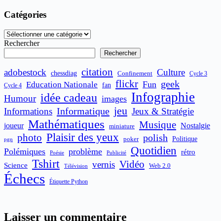
Catégories
Catégories
Rechercher
Rechercher
citation
adobestock
Culture
chessdiag
Confinement
Cycle 3
flickr
geek
Fun
Education Nationale
fan
Cycle 4
Infographie
idée cadeau
Humour
images
jeu
Informatique
Informations
Jeux & Stratégie
Mathématiques
Musique
joueur
Nostalgie
miniature
Plaisir des yeux
photo
polish
poker
Politique
pgn
Quotidien
Polémiques
problème
rétro
Publicité
Poésie
Tshirt
Vidéo
vernis
Science
Web 2.0
Télévision
Échecs
Étiquette Python
Laisser un commentaire