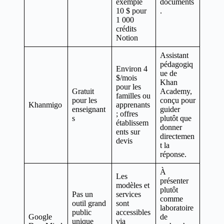
exemple
documents
10 $ pour
.
1 000
crédits
Notion
Assistant
pédagogiq
Environ 4
ue de
$/mois
Khan
pour les
Gratuit
Academy,
familles ou
pour les
conçu pour
Khanmigo
apprenants
enseignant
guider
; offres
s
plutôt que
établissem
donner
ents sur
directemen
devis
t la
réponse.
À
Les
présenter
modèles et
plutôt
Pas un
services
comme
outil grand
sont
laboratoire
public
accessibles
Google
de
unique
via