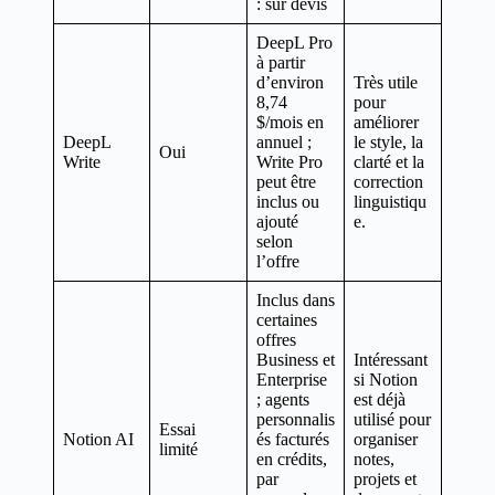
: sur devis
DeepL Pro
à partir
d’environ
Très utile
8,74
pour
$/mois en
améliorer
DeepL
annuel ;
le style, la
Oui
Write
Write Pro
clarté et la
peut être
correction
inclus ou
linguistiqu
ajouté
e.
selon
l’offre
Inclus dans
certaines
offres
Business et
Intéressant
Enterprise
si Notion
; agents
est déjà
personnalis
utilisé pour
Essai
Notion AI
és facturés
organiser
limité
en crédits,
notes,
par
projets et