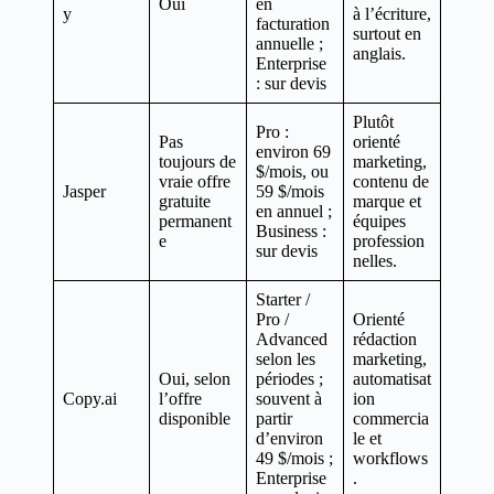
Oui
en
y
à l’écriture,
facturation
surtout en
annuelle ;
anglais.
Enterprise
: sur devis
Plutôt
Pro :
Pas
orienté
environ 69
toujours de
marketing,
$/mois, ou
vraie offre
contenu de
Jasper
59 $/mois
gratuite
marque et
en annuel ;
permanent
équipes
Business :
e
profession
sur devis
nelles.
Starter /
Pro /
Orienté
Advanced
rédaction
selon les
marketing,
Oui, selon
périodes ;
automatisat
Copy.ai
l’offre
souvent à
ion
disponible
partir
commercia
d’environ
le et
49 $/mois ;
workflows
Enterprise
.