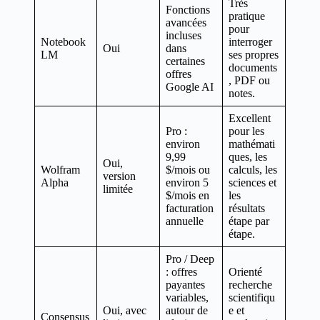
Très
Fonctions
pratique
avancées
pour
incluses
Notebook
interroger
Oui
dans
LM
ses propres
certaines
documents
offres
, PDF ou
Google AI
notes.
Excellent
Pro :
pour les
environ
mathémati
9,99
ques, les
Oui,
Wolfram
$/mois ou
calculs, les
version
Alpha
environ 5
sciences et
limitée
$/mois en
les
facturation
résultats
annuelle
étape par
étape.
Pro / Deep
: offres
Orienté
payantes
recherche
variables,
scientifiqu
Oui, avec
autour de
e et
Consensus