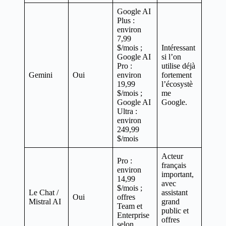
Google AI
Plus :
environ
7,99
$/mois ;
Intéressant
Google AI
si l’on
Pro :
utilise déjà
Gemini
Oui
environ
fortement
19,99
l’écosystè
$/mois ;
me
Google AI
Google.
Ultra :
environ
249,99
$/mois
Acteur
Pro :
français
environ
important,
14,99
avec
$/mois ;
Le Chat /
assistant
Oui
offres
Mistral AI
grand
Team et
public et
Enterprise
offres
selon