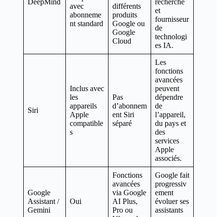
DeepMind
recherche
avec
différents
et
abonneme
produits
fournisseur
nt standard
Google ou
de
Google
technologi
Cloud
es IA.
Les
fonctions
avancées
Inclus avec
peuvent
les
Pas
dépendre
appareils
d’abonnem
de
Siri
Apple
ent Siri
l’appareil,
compatible
séparé
du pays et
s
des
services
Apple
associés.
Fonctions
Google fait
avancées
progressiv
Google
via Google
ement
Assistant /
Oui
AI Plus,
évoluer ses
Gemini
Pro ou
assistants