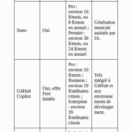
Pro :
environ 10
$/mois, ou
8 $/mois
Génération
en annuel ;
musicale
Suno
Oui
Premier :
assistée par
environ 30
IA.
$/mois, ou
24 $/mois
en annuel
Pro :
environ 10
$/mois ;
Très
Business :
intégré à
environ 19
GitHub et
Oui, offre
GitHub
$/utilisateu
aux
Free
Copilot
r/mois ;
environne
limitée
Enterprise
ments de
: environ
développe
39
ment.
$/utilisateu
r/mois