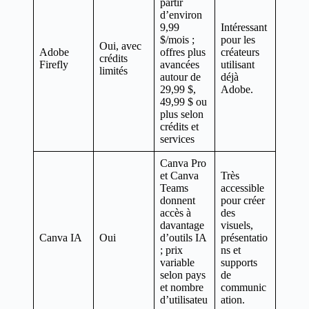
partir
d’environ
9,99
Intéressant
$/mois ;
pour les
Oui, avec
Adobe
offres plus
créateurs
crédits
Firefly
avancées
utilisant
limités
autour de
déjà
29,99 $,
Adobe.
49,99 $ ou
plus selon
crédits et
services
Canva Pro
et Canva
Très
Teams
accessible
donnent
pour créer
accès à
des
davantage
visuels,
Canva IA
Oui
d’outils IA
présentatio
; prix
ns et
variable
supports
selon pays
de
et nombre
communic
d’utilisateu
ation.