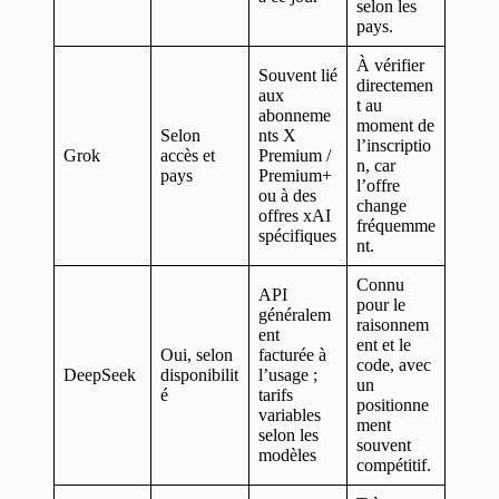
selon les
pays.
À vérifier
Souvent lié
directemen
aux
t au
abonneme
moment de
Selon
nts X
l’inscriptio
Grok
accès et
Premium /
n, car
pays
Premium+
l’offre
ou à des
change
offres xAI
fréquemme
spécifiques
nt.
Connu
API
pour le
généralem
raisonnem
ent
ent et le
Oui, selon
facturée à
code, avec
DeepSeek
disponibilit
l’usage ;
un
é
tarifs
positionne
variables
ment
selon les
souvent
modèles
compétitif.