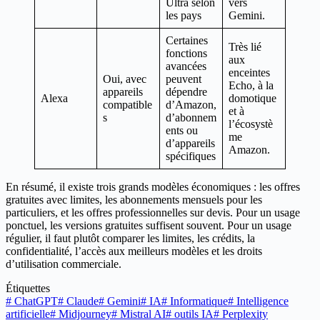
Ultra selon
vers
les pays
Gemini.
Certaines
Très lié
fonctions
aux
avancées
enceintes
Oui, avec
peuvent
Echo, à la
appareils
dépendre
Alexa
domotique
compatible
d’Amazon,
et à
s
d’abonnem
l’écosystè
ents ou
me
d’appareils
Amazon.
spécifiques
En résumé, il existe trois grands modèles économiques : les offres
gratuites avec limites, les abonnements mensuels pour les
particuliers, et les offres professionnelles sur devis. Pour un usage
ponctuel, les versions gratuites suffisent souvent. Pour un usage
régulier, il faut plutôt comparer les limites, les crédits, la
confidentialité, l’accès aux meilleurs modèles et les droits
d’utilisation commerciale.
Étiquettes
#
ChatGPT
#
Claude
#
Gemini
#
IA
#
Informatique
#
Intelligence
artificielle
#
Midjourney
#
Mistral AI
#
outils IA
#
Perplexity