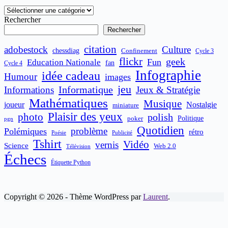
Catégories
Rechercher
Rechercher
citation
adobestock
Culture
chessdiag
Confinement
Cycle 3
flickr
geek
Fun
Education Nationale
fan
Cycle 4
Infographie
idée cadeau
Humour
images
jeu
Informatique
Informations
Jeux & Stratégie
Mathématiques
Musique
joueur
Nostalgie
miniature
Plaisir des yeux
photo
polish
poker
Politique
pgn
Quotidien
problème
Polémiques
rétro
Publicité
Poésie
Tshirt
Vidéo
vernis
Science
Web 2.0
Télévision
Échecs
Étiquette Python
Copyright © 2026 - Thème WordPress par
Laurent
.