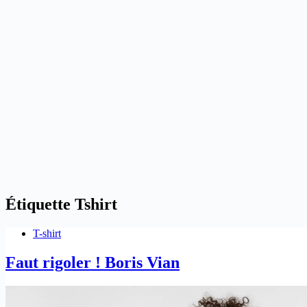
Étiquette
Tshirt
T-shirt
Faut rigoler ! Boris Vian