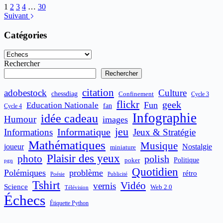
1
2
3
4
…
30
Suivant
Catégories
Catégories
Rechercher
Rechercher
citation
adobestock
Culture
chessdiag
Confinement
Cycle 3
flickr
geek
Fun
Education Nationale
fan
Cycle 4
Infographie
idée cadeau
Humour
images
jeu
Informatique
Informations
Jeux & Stratégie
Mathématiques
Musique
joueur
Nostalgie
miniature
Plaisir des yeux
photo
polish
poker
Politique
pgn
Quotidien
Polémiques
problème
rétro
Publicité
Poésie
Tshirt
Vidéo
vernis
Science
Web 2.0
Télévision
Échecs
Étiquette Python