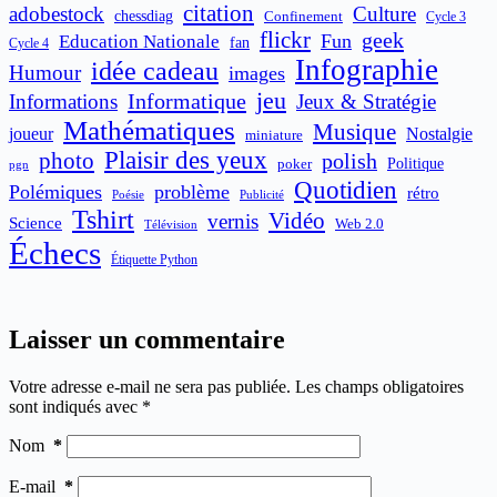
citation
adobestock
Culture
chessdiag
Confinement
Cycle 3
flickr
geek
Fun
Education Nationale
fan
Cycle 4
Infographie
idée cadeau
Humour
images
jeu
Informatique
Informations
Jeux & Stratégie
Mathématiques
Musique
joueur
Nostalgie
miniature
Plaisir des yeux
photo
polish
poker
Politique
pgn
Quotidien
Polémiques
problème
rétro
Publicité
Poésie
Tshirt
Vidéo
vernis
Science
Web 2.0
Télévision
Échecs
Étiquette Python
Laisser un commentaire
Votre adresse e-mail ne sera pas publiée.
Les champs obligatoires
sont indiqués avec
*
Nom
*
E-mail
*