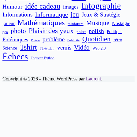
Infographie
idée cadeau
Humour
images
jeu
Informatique
Informations
Jeux & Stratégie
Mathématiques
Musique
joueur
Nostalgie
miniature
Plaisir des yeux
photo
polish
poker
Politique
pgn
Quotidien
problème
Polémiques
rétro
Publicité
Poésie
Tshirt
Vidéo
vernis
Science
Web 2.0
Télévision
Échecs
Étiquette Python
Copyright © 2026 - Thème WordPress par
Laurent
.