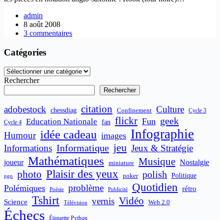
admin
8 août 2008
3 commentaires
Catégories
Catégories
Rechercher
Rechercher
citation
adobestock
Culture
chessdiag
Confinement
Cycle 3
flickr
geek
Fun
Education Nationale
fan
Cycle 4
Infographie
idée cadeau
Humour
images
jeu
Informatique
Informations
Jeux & Stratégie
Mathématiques
Musique
joueur
Nostalgie
miniature
Plaisir des yeux
photo
polish
poker
Politique
pgn
Quotidien
problème
Polémiques
rétro
Publicité
Poésie
Tshirt
Vidéo
vernis
Science
Web 2.0
Télévision
Échecs
Étiquette Python