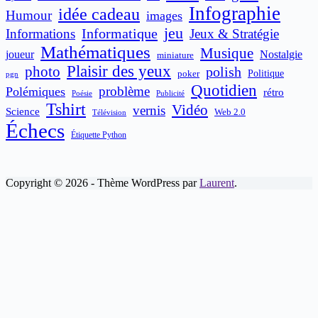
Infographie
idée cadeau
Humour
images
jeu
Informatique
Informations
Jeux & Stratégie
Mathématiques
Musique
joueur
Nostalgie
miniature
Plaisir des yeux
photo
polish
poker
Politique
pgn
Quotidien
problème
Polémiques
rétro
Publicité
Poésie
Tshirt
Vidéo
vernis
Science
Web 2.0
Télévision
Échecs
Étiquette Python
Copyright © 2026 - Thème WordPress par
Laurent
.