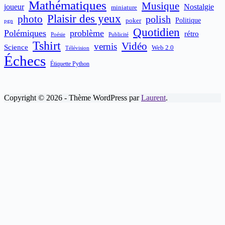
Mathématiques
Musique
joueur
Nostalgie
miniature
Plaisir des yeux
photo
polish
poker
Politique
pgn
Quotidien
Polémiques
problème
rétro
Publicité
Poésie
Tshirt
Vidéo
vernis
Science
Web 2.0
Télévision
Échecs
Étiquette Python
Copyright © 2026 - Thème WordPress par
Laurent
.