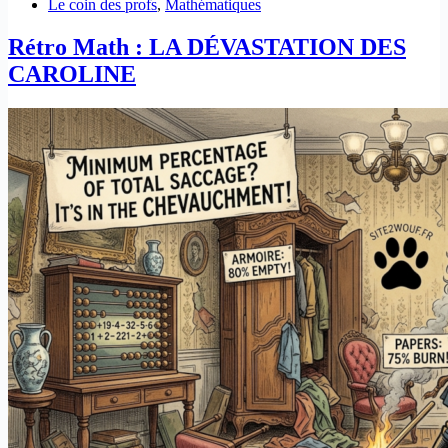
Le coin des profs
,
Mathématiques
Rétro Math : LA DÉVASTATION DES
CAROLINE