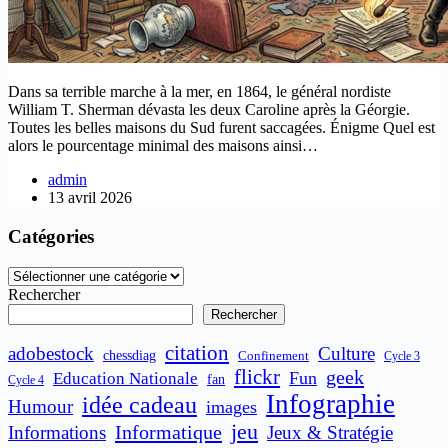
Dans sa terrible marche à la mer, en 1864, le général nordiste
William T. Sherman dévasta les deux Caroline après la Géorgie.
Toutes les belles maisons du Sud furent saccagées. Énigme Quel est
alors le pourcentage minimal des maisons ainsi…
admin
13 avril 2026
Catégories
Catégories
Rechercher
Rechercher
citation
adobestock
Culture
chessdiag
Confinement
Cycle 3
flickr
geek
Fun
Education Nationale
fan
Cycle 4
Infographie
idée cadeau
Humour
images
jeu
Informatique
Informations
Jeux & Stratégie