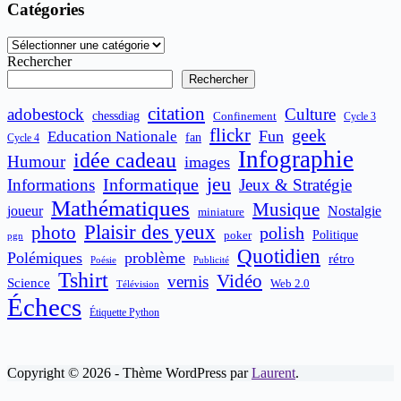
Catégories
Catégories
Rechercher
Rechercher
citation
adobestock
Culture
chessdiag
Confinement
Cycle 3
flickr
geek
Fun
Education Nationale
fan
Cycle 4
Infographie
idée cadeau
Humour
images
jeu
Informatique
Informations
Jeux & Stratégie
Mathématiques
Musique
joueur
Nostalgie
miniature
Plaisir des yeux
photo
polish
poker
Politique
pgn
Quotidien
Polémiques
problème
rétro
Publicité
Poésie
Tshirt
Vidéo
vernis
Science
Web 2.0
Télévision
Échecs
Étiquette Python
Copyright © 2026 - Thème WordPress par
Laurent
.