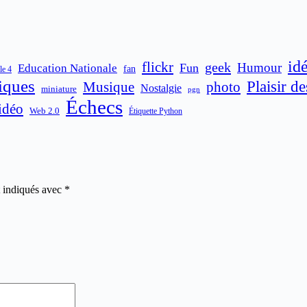
id
flickr
geek
Humour
Fun
Education Nationale
fan
le 4
iques
Plaisir d
Musique
photo
Nostalgie
miniature
pgn
Échecs
idéo
Web 2.0
Étiquette Python
t indiqués avec
*