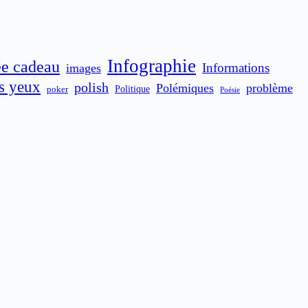
Infographie
ée cadeau
Informations
images
es yeux
polish
Polémiques
problème
poker
Politique
Poésie