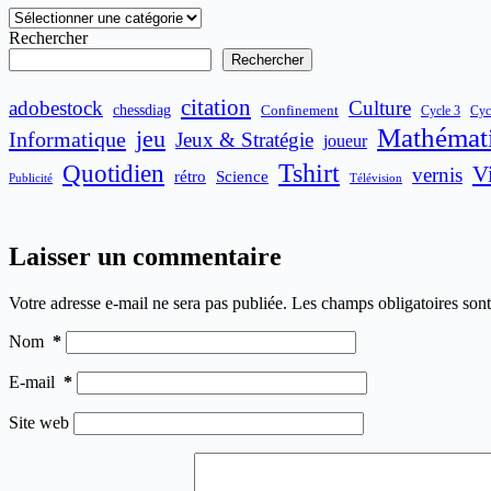
Catégories
Rechercher
Rechercher
citation
adobestock
Culture
chessdiag
Confinement
Cycle 3
Cyc
Mathémat
jeu
Informatique
Jeux & Stratégie
joueur
Quotidien
Tshirt
V
vernis
rétro
Science
Publicité
Télévision
Laisser un commentaire
Votre adresse e-mail ne sera pas publiée.
Les champs obligatoires son
Nom
*
E-mail
*
Site web