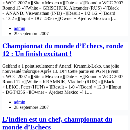
« WCC 2007 »][Site « Mexico »][Date « »][Round « WCC 2007
Round 13 »][White « GRISCHUK, Alexander (RUS) »][Black
« ANAND, Viswanathan (IND) »][Result « 1/2-1/2 »][Board
« 13.2 »][Input « DGT4356 »][Owner « Ajedrez Mexico »]…
admin
29 septembre 2007
Championnat du monde d’Echecs, ronde
12 : Un finish excitant !
Gelfand a 1 point seulement d’Anand! Kramnik-Leko, une jolie
nouveauté théorique Après 13. Df4 Cette partie en PGN [Event
« WCC 2007 »][Site « Mexico »][Date « »][Round « WCC 2007
Round 12 »][White « KRAMNIK, Vladimir (RUS) »][Black
« LEKO, Peter (HUN) « ][Result « 1-0 »][Board « 12.3 »][Input
« DGT4356 »][Owner « Ajedrez Mexico »] 1.…
admin
28 septembre 2007
L’indien est un chef, championnat du
monde d’Echecs