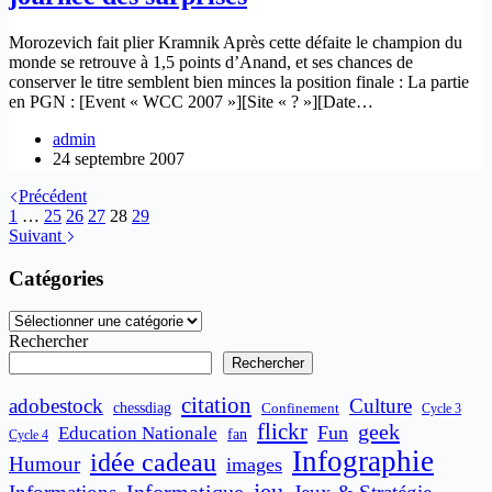
Morozevich fait plier Kramnik Après cette défaite le champion du
monde se retrouve à 1,5 points d’Anand, et ses chances de
conserver le titre semblent bien minces la position finale : La partie
en PGN : [Event « WCC 2007 »][Site « ? »][Date…
admin
24 septembre 2007
Précédent
1
…
25
26
27
28
29
Suivant
Catégories
Catégories
Rechercher
Rechercher
citation
adobestock
Culture
chessdiag
Confinement
Cycle 3
flickr
geek
Fun
Education Nationale
fan
Cycle 4
Infographie
idée cadeau
Humour
images