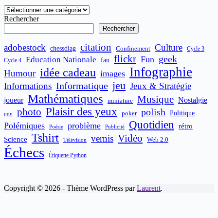
Catégories
Rechercher
Rechercher
citation
adobestock
Culture
chessdiag
Confinement
Cycle 3
flickr
geek
Fun
Education Nationale
fan
Cycle 4
Infographie
idée cadeau
Humour
images
jeu
Informatique
Informations
Jeux & Stratégie
Mathématiques
Musique
joueur
Nostalgie
miniature
Plaisir des yeux
photo
polish
poker
Politique
pgn
Quotidien
Polémiques
problème
rétro
Publicité
Poésie
Tshirt
Vidéo
vernis
Science
Web 2.0
Télévision
Échecs
Étiquette Python
Copyright © 2026 - Thème WordPress par
Laurent
.