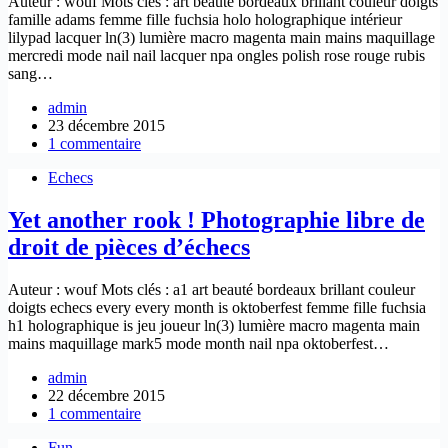
Auteur : wouf Mots clés : art beauté bordeaux brillant couleur doigts
famille adams femme fille fuchsia holo holographique intérieur
lilypad lacquer ln(3) lumière macro magenta main mains maquillage
mercredi mode nail nail lacquer npa ongles polish rose rouge rubis
sang…
admin
23 décembre 2015
1 commentaire
Echecs
Yet another rook ! Photographie libre de
droit de pièces d’échecs
Auteur : wouf Mots clés : a1 art beauté bordeaux brillant couleur
doigts echecs every every month is oktoberfest femme fille fuchsia
h1 holographique is jeu joueur ln(3) lumière macro magenta main
mains maquillage mark5 mode month nail npa oktoberfest…
admin
22 décembre 2015
1 commentaire
Fun