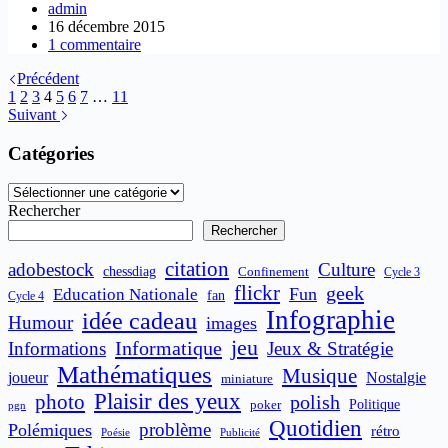
admin
16 décembre 2015
1 commentaire
Précédent
1
2
3
4
5
6
7
…
11
Suivant
Catégories
Catégories
Rechercher
Rechercher
citation
adobestock
Culture
chessdiag
Confinement
Cycle 3
flickr
geek
Fun
Education Nationale
fan
Cycle 4
Infographie
idée cadeau
Humour
images
jeu
Informatique
Informations
Jeux & Stratégie
Mathématiques
Musique
joueur
Nostalgie
miniature
Plaisir des yeux
photo
polish
poker
Politique
pgn
Quotidien
problème
Polémiques
rétro
Publicité
Poésie