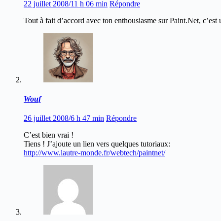
22 juillet 2008/11 h 06 min
Répondre
Tout à fait d’accord avec ton enthousiasme sur Paint.Net, c’est u
Wouf
26 juillet 2008/6 h 47 min
Répondre
C’est bien vrai !
Tiens ! J’ajoute un lien vers quelques tutoriaux:
http://www.lautre-monde.fr/webtech/paintnet/