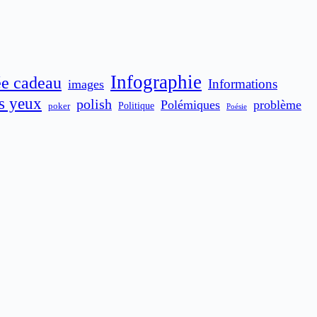
Infographie
ée cadeau
Informations
images
es yeux
polish
Polémiques
problème
poker
Politique
Poésie