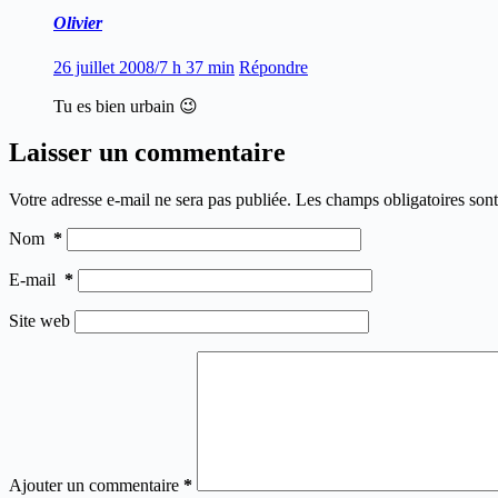
Olivier
26 juillet 2008/7 h 37 min
Répondre
Tu es bien urbain 😉
Laisser un commentaire
Votre adresse e-mail ne sera pas publiée.
Les champs obligatoires son
Nom
*
E-mail
*
Site web
Ajouter un commentaire
*