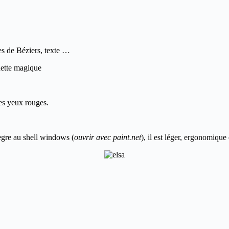
es de Béziers, texte …
guette magique
des yeux rouges.
ntègre au shell windows (
ouvrir avec paint.net
), il est léger, ergonomique 