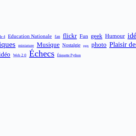
id
flickr
geek
Humour
Fun
Education Nationale
fan
le 4
iques
Plaisir d
Musique
photo
Nostalgie
miniature
pgn
Échecs
idéo
Web 2.0
Étiquette Python