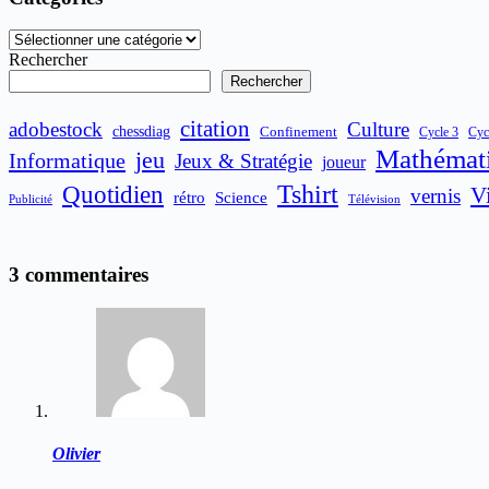
Catégories
Rechercher
Rechercher
citation
adobestock
Culture
chessdiag
Confinement
Cycle 3
Cyc
Mathémat
jeu
Informatique
Jeux & Stratégie
joueur
Quotidien
Tshirt
V
vernis
rétro
Science
Publicité
Télévision
3 commentaires
Olivier