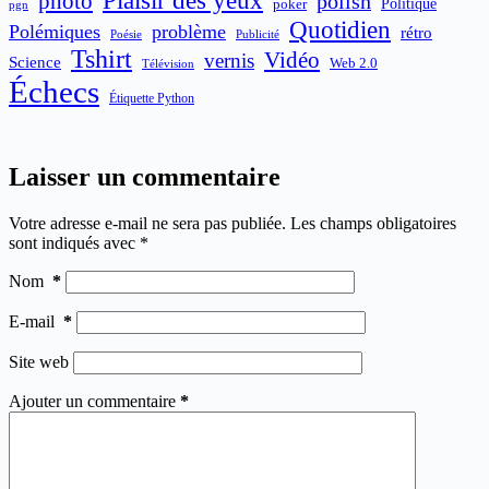
Plaisir des yeux
photo
polish
poker
Politique
pgn
Quotidien
Polémiques
problème
rétro
Publicité
Poésie
Tshirt
Vidéo
vernis
Science
Web 2.0
Télévision
Échecs
Étiquette Python
Laisser un commentaire
Votre adresse e-mail ne sera pas publiée.
Les champs obligatoires
sont indiqués avec
*
Nom
*
E-mail
*
Site web
Ajouter un commentaire
*