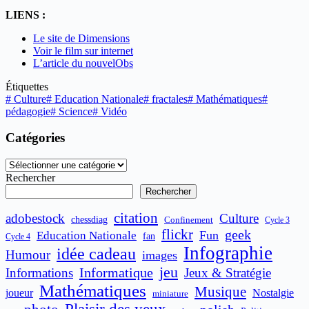
LIENS :
Le site de Dimensions
Voir le film sur internet
L’article du nouvelObs
Étiquettes
#
Culture
#
Education Nationale
#
fractales
#
Mathématiques
#
pédagogie
#
Science
#
Vidéo
Catégories
Catégories
Rechercher
Rechercher
citation
adobestock
Culture
chessdiag
Confinement
Cycle 3
flickr
geek
Fun
Education Nationale
fan
Cycle 4
Infographie
idée cadeau
Humour
images
jeu
Informatique
Informations
Jeux & Stratégie
Mathématiques
Musique
joueur
Nostalgie
miniature