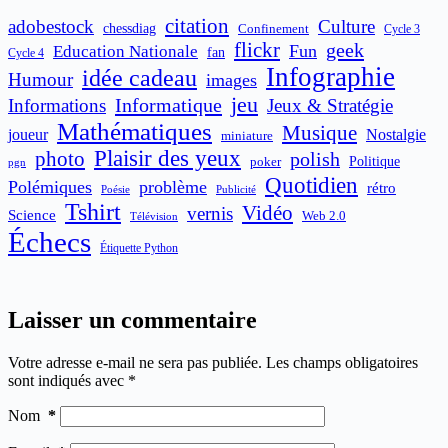
citation
adobestock
Culture
chessdiag
Confinement
Cycle 3
flickr
geek
Fun
Education Nationale
fan
Cycle 4
Infographie
idée cadeau
Humour
images
jeu
Informatique
Informations
Jeux & Stratégie
Mathématiques
Musique
joueur
Nostalgie
miniature
Plaisir des yeux
photo
polish
poker
Politique
pgn
Quotidien
Polémiques
problème
rétro
Publicité
Poésie
Tshirt
Vidéo
vernis
Science
Web 2.0
Télévision
Échecs
Étiquette Python
Laisser un commentaire
Votre adresse e-mail ne sera pas publiée.
Les champs obligatoires
sont indiqués avec
*
Nom
*