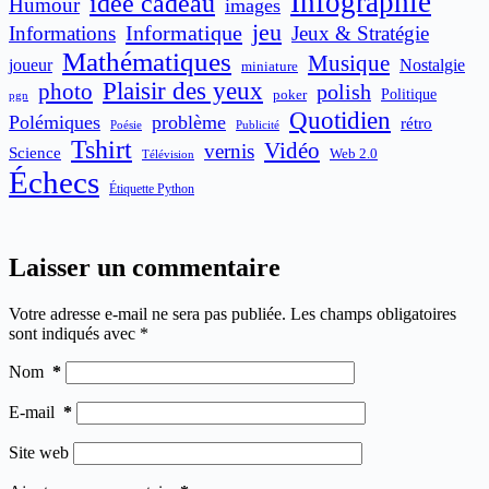
Infographie
idée cadeau
Humour
images
jeu
Informatique
Informations
Jeux & Stratégie
Mathématiques
Musique
joueur
Nostalgie
miniature
Plaisir des yeux
photo
polish
poker
Politique
pgn
Quotidien
Polémiques
problème
rétro
Publicité
Poésie
Tshirt
Vidéo
vernis
Science
Web 2.0
Télévision
Échecs
Étiquette Python
Laisser un commentaire
Votre adresse e-mail ne sera pas publiée.
Les champs obligatoires
sont indiqués avec
*
Nom
*
E-mail
*
Site web