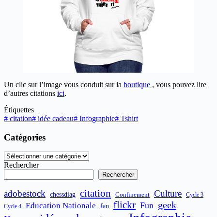
Un clic sur l’image vous conduit sur la
boutique
, vous pouvez lire
d’autres citations
ici
.
Étiquettes
#
citation
#
idée cadeau
#
Infographie
#
Tshirt
Catégories
Catégories
Rechercher
Rechercher
citation
adobestock
Culture
chessdiag
Confinement
Cycle 3
flickr
geek
Fun
Education Nationale
fan
Cycle 4