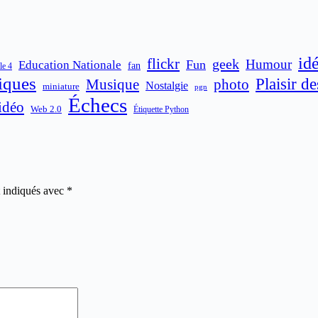
id
flickr
geek
Humour
Fun
Education Nationale
fan
le 4
iques
Plaisir d
Musique
photo
Nostalgie
miniature
pgn
Échecs
idéo
Web 2.0
Étiquette Python
t indiqués avec
*