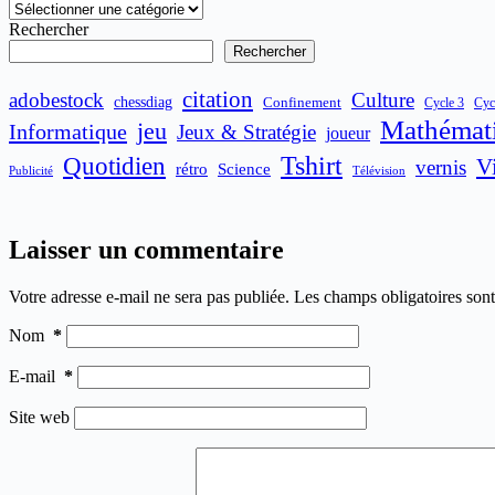
Catégories
Rechercher
Rechercher
citation
adobestock
Culture
chessdiag
Confinement
Cycle 3
Cyc
Mathémat
jeu
Informatique
Jeux & Stratégie
joueur
Quotidien
Tshirt
V
vernis
rétro
Science
Publicité
Télévision
Laisser un commentaire
Votre adresse e-mail ne sera pas publiée.
Les champs obligatoires son
Nom
*
E-mail
*
Site web