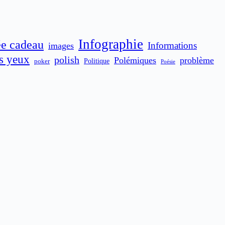
Infographie
ée cadeau
Informations
images
es yeux
polish
Polémiques
problème
poker
Politique
Poésie