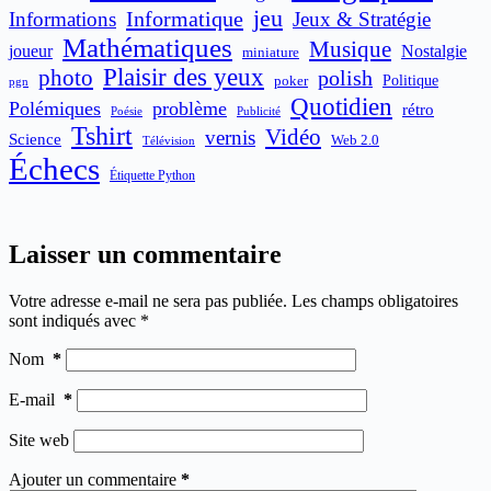
jeu
Informatique
Informations
Jeux & Stratégie
Mathématiques
Musique
joueur
Nostalgie
miniature
Plaisir des yeux
photo
polish
poker
Politique
pgn
Quotidien
Polémiques
problème
rétro
Publicité
Poésie
Tshirt
Vidéo
vernis
Science
Web 2.0
Télévision
Échecs
Étiquette Python
Laisser un commentaire
Votre adresse e-mail ne sera pas publiée.
Les champs obligatoires
sont indiqués avec
*
Nom
*
E-mail
*
Site web
Ajouter un commentaire
*