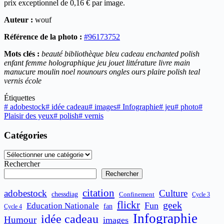
prix exceptionnel de 0,16 € par image.
Auteur :
wouf
Référence de la photo :
#96173752
Mots clés :
beauté bibliothèque bleu cadeau enchanted polish
enfant femme holographique jeu jouet littérature livre main
manucure moulin noel nounours ongles ours plaire polish teal
vernis école
Étiquettes
#
adobestock
#
idée cadeau
#
images
#
Infographie
#
jeu
#
photo
#
Plaisir des yeux
#
polish
#
vernis
Catégories
Catégories
Rechercher
Rechercher
citation
adobestock
Culture
chessdiag
Confinement
Cycle 3
flickr
geek
Fun
Education Nationale
fan
Cycle 4
Infographie
idée cadeau
Humour
images