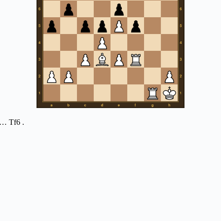
 … Tf6 .