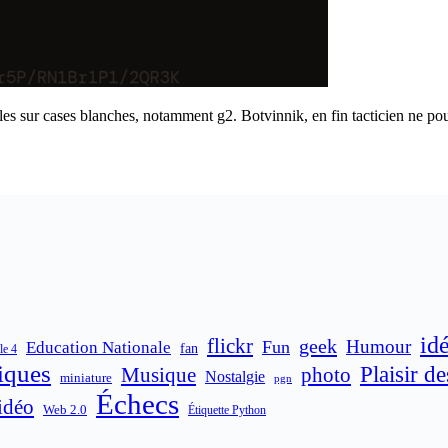
ibles sur cases blanches, notamment g2. Botvinnik, en fin tacticien ne p
id
flickr
geek
Humour
Fun
Education Nationale
fan
le 4
iques
Plaisir d
Musique
photo
Nostalgie
miniature
pgn
Échecs
idéo
Web 2.0
Étiquette Python