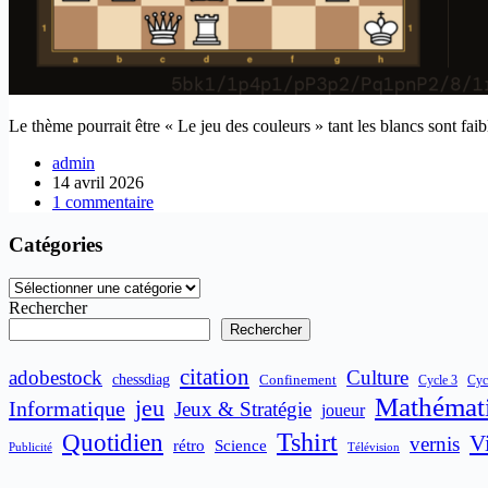
Le thème pourrait être « Le jeu des couleurs » tant les blancs sont fa
admin
14 avril 2026
1 commentaire
Catégories
Catégories
Rechercher
Rechercher
citation
adobestock
Culture
chessdiag
Confinement
Cycle 3
Cyc
Mathémat
jeu
Informatique
Jeux & Stratégie
joueur
Quotidien
Tshirt
V
vernis
rétro
Science
Publicité
Télévision