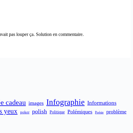
ouvait pas louper ça. Solution en commentaire.
Infographie
ée cadeau
Informations
images
es yeux
polish
Polémiques
problème
poker
Politique
Poésie