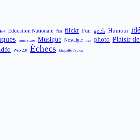
id
flickr
geek
Humour
Fun
Education Nationale
fan
le 4
iques
Plaisir d
Musique
photo
Nostalgie
miniature
pgn
Échecs
idéo
Web 2.0
Étiquette Python