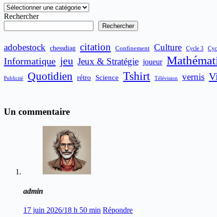
Catégories
Rechercher
Rechercher
citation
adobestock
Culture
chessdiag
Confinement
Cyc
Cycle 3
Mathémat
jeu
Informatique
Jeux & Stratégie
joueur
Quotidien
Tshirt
V
vernis
rétro
Science
Publicité
Télévision
Un commentaire
admin
17 juin 2026/18 h 50 min
Répondre