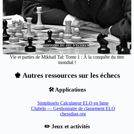
Vie et parties de Mikhaïl Tal: Tome 1 : À la conquête du titre
mondial !
♚ Autres ressources sur les échecs
🛠️ Applications
Simplisselo Calculateur ELO en ligne
Clubelo — Gestionnaire de classement ELO
chessdiag.org
✏️ Jeux et activités