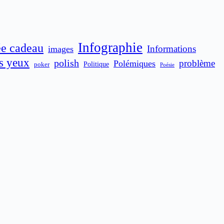
Infographie
ée cadeau
Informations
images
es yeux
polish
problème
Polémiques
poker
Politique
Poésie