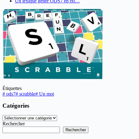
Un lexique genre ODS7 en txt…
Étiquettes
#
ods7
#
scrabble
#
Un mot
Catégories
Catégories
Rechercher
Rechercher