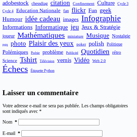
citation
adobestock
Culture
chessdiag
Confinement
Cycle 3
flickr
geek
Fun
Education Nationale
fan
Cycle 4
Infographie
idée cadeau
Humour
images
jeu
Informatique
Informations
Jeux & Stratégie
Mathématiques
Musique
joueur
Nostalgie
miniature
Plaisir des yeux
photo
polish
poker
Politique
pgn
Quotidien
Polémiques
problème
rétro
Publicité
Poésie
Tshirt
Vidéo
vernis
Science
Web 2.0
Télévision
Échecs
Étiquette Python
Laisser un commentaire
Votre adresse e-mail ne sera pas publiée.
Les champs obligatoires
sont indiqués avec
*
Nom
*
E-mail
*