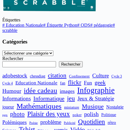
print
()

print
(
"page " 
+str(i)+
" : OK (" 
+str
Étiquettes
#
Education Nationale
#
Étiquette Python
#
ODS
#
pédagogie
#
#fin du script:
scrabble
Catégories
print(
"mots :" 
,totalmot)

Catégories
Rechercher
Rechercher
citation
adobestock
Culture
chessdiag
Confinement
Cycle 3
flickr
geek
Fun
Education Nationale
fan
Cycle 4
Infographie
idée cadeau
Humour
images
jeu
Informatique
Informations
Jeux & Stratégie
Mathématiques
Musique
joueur
Nostalgie
miniature
Plaisir des yeux
photo
polish
poker
Politique
pgn
Quotidien
problème
Polémiques
rétro
Publicité
Poésie
Tshirt
Vidéo
vernis