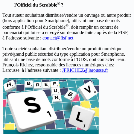
for 
i 
in
 range(2,919):

®
l’Officiel du Scrabble
?
    fichier = 
open
(
"dico.txt" 
, 
"a" 
)

Tout auteur souhaitant distribuer/vendre un ouvrage ou autre produit
    lurl=url+
"page" 
+str(i)+
".htm" 
(hors application pour Smartphone), utilisant une base de mots
    ok=False

®
conforme à l’Officiel du Scrabble
, doit remplir un contrat de
while
not
 ok:

partenariat qui lui sera envoyé sur demande faite auprès de la FISF,
try
:

à l’adresse suivante :
contact@fisf.net
            requete = requests.get(lurl,t
Toute société souhaitant distribuer/vendre un produit numérique
            ok=True

privé/grand public sécurisé du type application pour Smartphone,
except
:

utilisant une base de mots conforme à l’ODS, doit contacter Jean-
print
(
"Problème de connexion
François Richez, responsable des licences numériques chez
Larousse, à l’adresse suivante :
JFRICHEZ@larousse.fr
print
(requete.url)

    page = requete.content

    soup = BeautifulSoup(page,features=
"
    span = soup.find(
"span" 
, {
"class" 
:
    mots=span.string.strip()

    lesmots=mots.split(
" " 
)

for
 l 
in
 lesmots:

        fichier.write(l+
"\n" 
)

print
(
"|" 
,end=
"" 
)

    totalmot+=
len
(lesmots)
