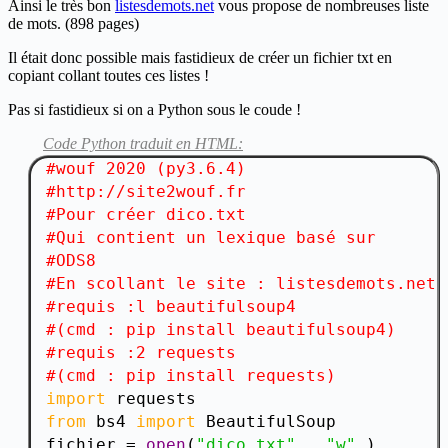
Ainsi le très bon
listesdemots.net
vous propose de nombreuses liste
de mots. (898 pages)
Il était donc possible mais fastidieux de créer un fichier txt en
copiant collant toutes ces listes !
Pas si fastidieux si on a Python sous le coude !
Code Python traduit en HTML:
#wouf 2020 (py3.6.4)
#http://site2wouf.fr
#Pour créer dico.txt
#Qui contient un lexique basé sur
#ODS8
#En scollant le site : listesdemots.net
#requis :l beautifulsoup4
#(cmd : pip install beautifulsoup4)
#requis :2 requests
#(cmd : pip install requests)
import 
from 
bs4 
import
 BeautifulSoup

fichier = 
open
(
"dico.txt" 
, 
"w" 
)
