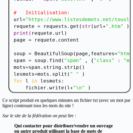
#   Initialisation:
url=
"https://www.listesdemots.net/tousle
requete = requests.get(
str
(url+
".htm" 
))
print(
requete.url)

page = requete.content

soup = BeautifulSoup(page,features=
"html
span = soup.find(
"span" 
, {
"class" 
: 
"mo
mots=span.string.strip()

lesmots=mots.split(
" " 
for 
l 
in
 lesmots:

    fichier.write(l+
"\n" 
)

print
(
"|" 
,end=
"" 
Ce script produit en quelques minutes un fichier txt (avec un mot par
print(
ligne) contenant tous les mots du site !
print(
"page 1 : OK (" 
+str(
len
(lesmots))
totalmot=
len
(lesmots)

Sur le site de la fédération on peut lire :
Qui contacter pour distribuer/vendre un ouvrage
#page 2 à 918:
ou autre produit utilisant la base de mots de