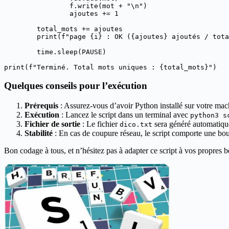
                f.write(mot + "\n")

                ajoutes += 1

        total_mots += ajoutes

        print(f"page {i} : OK ({ajoutes} ajoutés / tota
        time.sleep(PAUSE)

Quelques conseils pour l’exécution
Prérequis
: Assurez-vous d’avoir Python installé sur votre mac
Exécution
: Lancez le script dans un terminal avec
python3 s
Fichier de sortie
: Le fichier
sera généré automatique
dico.txt
Stabilité
: En cas de coupure réseau, le script comporte une bo
Bon codage à tous, et n’hésitez pas à adapter ce script à vos propres 