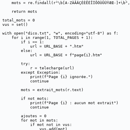
    mots = re.findall(r"\b[A-ZÀÂÄÇÉÈÊËÎÏÔÖÙÛÜŸÆŒ-]+\b",
    return mots

total_mots = 0

vus = set()

with open("dico.txt", "w", encoding="utf-8") as f:

    for i in range(1, TOTAL_PAGES + 1):

        if i == 1:

            url = URL_BASE + ".htm"

        else:

            url = URL_BASE + f"page{i}.htm"

        try:

            r = telecharge(url)

        except Exception:

            print(f"Page {i} ignorée.")

            continue

        mots = extrait_mots(r.text)

        if not mots:

            print(f"Page {i} : aucun mot extrait")

            continue

        ajoutes = 0

        for mot in mots:

            if mot not in vus:

                vus.add(mot)
