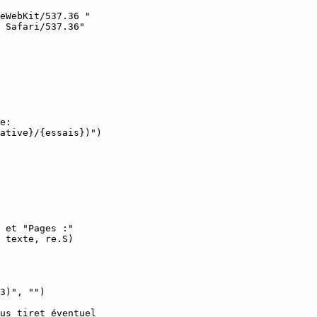
eWebKit/537.36 "

 Safari/537.36"

e:

ative}/{essais})")

 et "Pages :"

 texte, re.S)

3)", "")

us tiret éventuel
