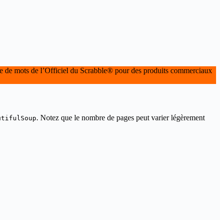
base de mots de l’Officiel du Scrabble® pour des produits commerciaux
. Notez que le nombre de pages peut varier légèrement
utifulSoup