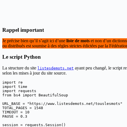
Rappel important
Je précise bien qu’il s’agit ici d’une
liste de mots
et non d’un dictionn
ou distribués est soumise à des règles strictes édictées par la Fédéra
Le script Python
La structure du site
ayant peu changé, le script r
listesdemots.net
selon les mises à jour du site source.
import re

import time

import requests

from bs4 import BeautifulSoup

URL_BASE = "https://www.listesdemots.net/touslesmots"

TOTAL_PAGES = 1548

TIMEOUT = 10

PAUSE = 0.3

session = requests.Session()
