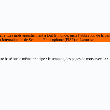
aire. Les mots appartiennent à tout le monde, mais l’utilisation de la 
tion Internationale de Scrabble Francophone (FISF) et Larousse.
este basé sur le même principe : le scraping des pages de mots avec
Bea