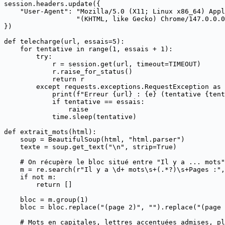
session.headers.update({

    "User-Agent": "Mozilla/5.0 (X11; Linux x86_64) Appl
                  "(KHTML, like Gecko) Chrome/147.0.0.0
})

def telecharge(url, essais=5):

    for tentative in range(1, essais + 1):

        try:

            r = session.get(url, timeout=TIMEOUT)

            r.raise_for_status()

            return r

        except requests.exceptions.RequestException as 
            print(f"Erreur {url} : {e} (tentative {tent
            if tentative == essais:

                raise

            time.sleep(tentative)

def extrait_mots(html):

    soup = BeautifulSoup(html, "html.parser")

    texte = soup.get_text("\n", strip=True)

    # On récupère le bloc situé entre "Il y a ... mots"
    m = re.search(r"Il y a \d+ mots\s+(.*?)\s+Pages :",
    if not m:

        return []

    bloc = m.group(1)

    bloc = bloc.replace("(page 2)", "").replace("(page 
    # Mots en capitales, lettres accentuées admises, pl