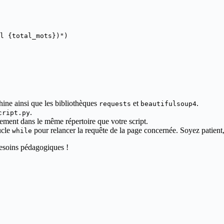
l {total_mots})")

hine ainsi que les bibliothèques
et
.
requests
beautifulsoup4
.
cript.py
ment dans le même répertoire que votre script.
ucle
pour relancer la requête de la page concernée. Soyez patient
while
besoins pédagogiques !