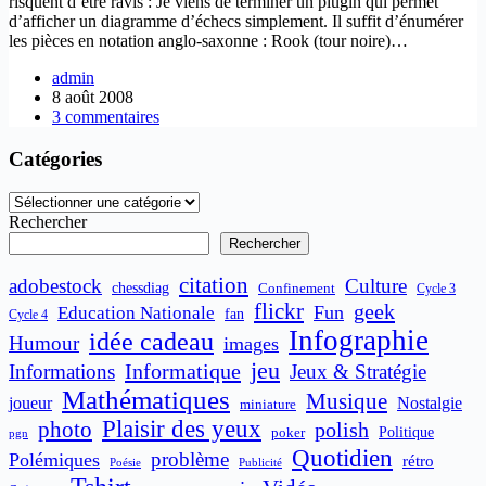
risquent d’être ravis : Je viens de terminer un plugin qui permet
d’afficher un diagramme d’échecs simplement. Il suffit d’énumérer
les pièces en notation anglo-saxonne : Rook (tour noire)…
admin
8 août 2008
3 commentaires
Catégories
Catégories
Rechercher
Rechercher
citation
adobestock
Culture
chessdiag
Confinement
Cycle 3
flickr
geek
Fun
Education Nationale
fan
Cycle 4
Infographie
idée cadeau
Humour
images
jeu
Informatique
Informations
Jeux & Stratégie
Mathématiques
Musique
joueur
Nostalgie
miniature
Plaisir des yeux
photo
polish
poker
Politique
pgn
Quotidien
problème
Polémiques
rétro
Publicité
Poésie