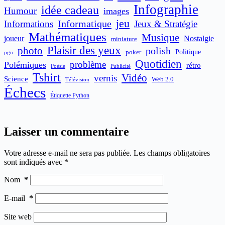
Infographie
idée cadeau
Humour
images
jeu
Informatique
Informations
Jeux & Stratégie
Mathématiques
Musique
joueur
Nostalgie
miniature
Plaisir des yeux
photo
polish
poker
Politique
pgn
Quotidien
problème
Polémiques
rétro
Publicité
Poésie
Tshirt
Vidéo
vernis
Science
Web 2.0
Télévision
Échecs
Étiquette Python
Laisser un commentaire
Votre adresse e-mail ne sera pas publiée.
Les champs obligatoires
sont indiqués avec
*
Nom
*
E-mail
*
Site web