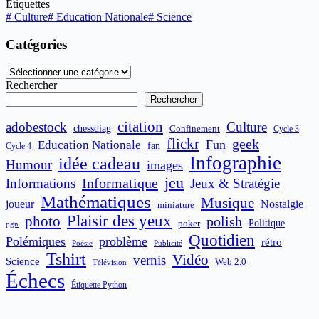
Étiquettes
#
Culture
#
Education Nationale
#
Science
Catégories
Catégories
Rechercher
Rechercher
citation
adobestock
Culture
chessdiag
Confinement
Cycle 3
flickr
geek
Fun
Education Nationale
fan
Cycle 4
Infographie
idée cadeau
Humour
images
jeu
Informatique
Informations
Jeux & Stratégie
Mathématiques
Musique
joueur
Nostalgie
miniature
Plaisir des yeux
photo
polish
poker
Politique
pgn
Quotidien
Polémiques
problème
rétro
Publicité
Poésie
Tshirt
Vidéo
vernis
Science
Web 2.0
Télévision
Échecs
Étiquette Python