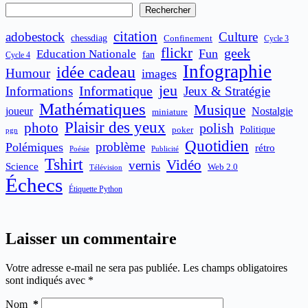
Rechercher
citation
adobestock
Culture
chessdiag
Confinement
Cycle 3
flickr
geek
Fun
Education Nationale
fan
Cycle 4
Infographie
idée cadeau
Humour
images
jeu
Informatique
Informations
Jeux & Stratégie
Mathématiques
Musique
joueur
Nostalgie
miniature
Plaisir des yeux
photo
polish
poker
Politique
pgn
Quotidien
problème
Polémiques
rétro
Publicité
Poésie
Tshirt
Vidéo
vernis
Science
Web 2.0
Télévision
Échecs
Étiquette Python
Laisser un commentaire
Votre adresse e-mail ne sera pas publiée.
Les champs obligatoires
sont indiqués avec
*
Nom
*