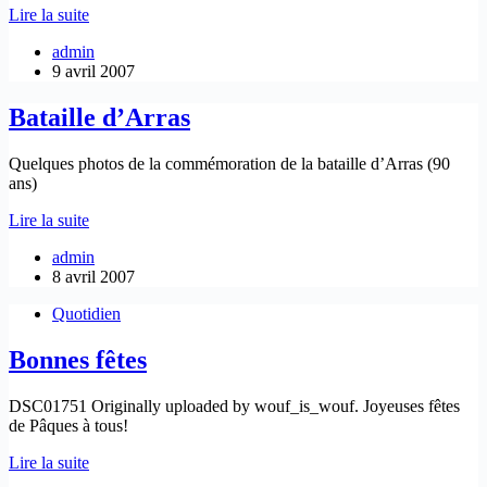
les
Lire la suite
crapauds
admin
buffles
9 avril 2007
sont
en
train
Bataille d’Arras
de
muter
Quelques photos de la commémoration de la bataille d’Arras (90
ans)
Bataille
Lire la suite
d’Arras
admin
8 avril 2007
Quotidien
Bonnes fêtes
DSC01751 Originally uploaded by wouf_is_wouf. Joyeuses fêtes
de Pâques à tous!
Bonnes
Lire la suite
fêtes