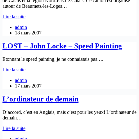
de-Calais et la région Nord-Pas-de-Calais. Ce canton est organisé
autour de Beaumetz-les-Loges…
Un
Lire la suite
petit
admin
nouveau
18 mars 2007
LOST – John Locke – Speed Painting
Etonnant le speed painting, je ne connaissais pas….
LOST
Lire la suite
–
admin
John
17 mars 2007
Locke
–
Speed
L’ordinateur de demain
Painting
D’accord, c’est en Anglais, mais c’est pour les yeux! L’ordinateur de
demain…
L’ordinateur
Lire la suite
de
admin