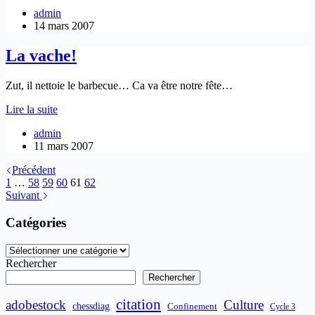
loft
admin
pour
14 mars 2007
les
photons
La vache!
Zut, il nettoie le barbecue… Ca va être notre fête…
La
Lire la suite
vache!
admin
11 mars 2007
Précédent
1
…
58
59
60
61
62
Suivant
Catégories
Catégories
Rechercher
Rechercher
citation
adobestock
Culture
chessdiag
Confinement
Cycle 3