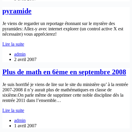
pyramide
Je viens de regarder un reportage étonnant sur le mystère des
pyramides: Allez-y avec internet explorer (un control active X est
nécessaire) vous apprécierez!
pyramide
Lire la suite
admin
2 avril 2007
Plus de math en 6ème en septembre 2008
Je suis horrifié je viens de lire sur le site du ministère qu’ à la rentrée
2007-2008 il n’y aurait plus de mathématiques en classe de
sixième.On parle même de supprimer cette noble discipline dès la
rentrée 2011 dans l’ensemble…
Plus
Lire la suite
de
admin
math
1 avril 2007
en
6ème