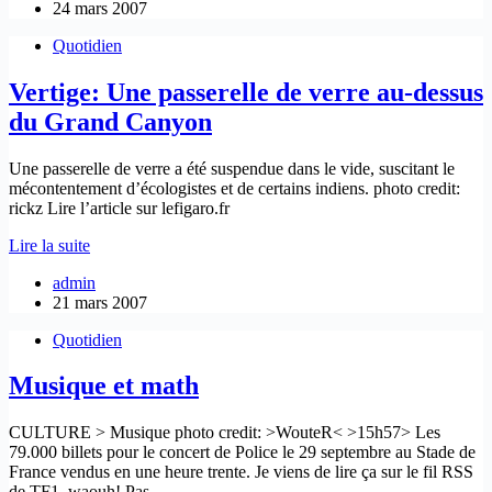
24 mars 2007
en
france?
Quotidien
Vertige: Une passerelle de verre au-dessus
du Grand Canyon
Une passerelle de verre a été suspendue dans le vide, suscitant le
mécontentement d’écologistes et de certains indiens. photo credit:
rickz Lire l’article sur lefigaro.fr
Vertige:
Lire la suite
Une
admin
passerelle
21 mars 2007
de
verre
Quotidien
au-
dessus
Musique et math
du
Grand
Canyon
CULTURE > Musique photo credit: >WouteR< >15h57> Les
79.000 billets pour le concert de Police le 29 septembre au Stade de
France vendus en une heure trente. Je viens de lire ça sur le fil RSS
de TF1, waouh! Pas…