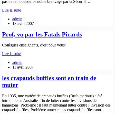
pas de rembourser ce noble breuvage par la Sécurité…
D’après
Lire la suite
une
admin
étude
13 avril 2007
épidémiologique,
le
café
Prof, vu par les Fatals Picards
réduirait
les
Collègues enseignants, c’est pour vous:
risques
de
Prof,
Lire la suite
mortalité
vu
dus
admin
par
à
11 avril 2007
les
des
Fatals
maladies
Picards
les crapauds buffles sont en train de
cardiovasculaires.
muter
En 1935, une variété de crapauds buffles (Bufo marinus) a été
introduite en Australie afin de lutter contre les invasions de
hannetons. Problème : il faut maintenant lutter contre l’invasion des
crapauds buffles. Problème annexe : les crapauds buffles sont…