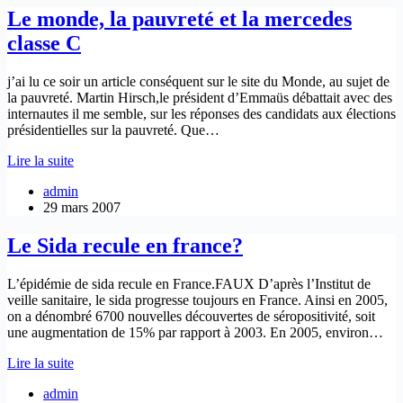
en
Le monde, la pauvreté et la mercedes
septembre
classe C
2008
j’ai lu ce soir un article conséquent sur le site du Monde, au sujet de
la pauvreté. Martin Hirsch,le président d’Emmaüs débattait avec des
internautes il me semble, sur les réponses des candidats aux élections
présidentielles sur la pauvreté. Que…
Le
Lire la suite
monde,
admin
la
29 mars 2007
pauvreté
et
la
Le Sida recule en france?
mercedes
classe
L’épidémie de sida recule en France.FAUX D’après l’Institut de
C
veille sanitaire, le sida progresse toujours en France. Ainsi en 2005,
on a dénombré 6700 nouvelles découvertes de séropositivité, soit
une augmentation de 15% par rapport à 2003. En 2005, environ…
Le
Lire la suite
Sida
admin
recule