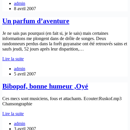
admin
8 avril 2007
Un parfum d’aventure
Je ne sais pas pourquoi (en fait si, je le sais) mais certaines
informations me plongent dans de drôle de songes. Deux
randonneurs perdus dans la forêt guyanaise ont été retrouvés sains et
saufs jeudi, 52 jours après leur disparition,…
Un
Lire la suite
parfum
admin
d’aventure
5 avril 2007
Bibopof, bonne humeur ,Oyé
Ces mecs sont musiciens, fous et attachants. Ecouter:Ruskof.mp3
Chansongraphie
Bibopof,
Lire la suite
bonne
admin
humeur
3 avril 2007
,Oyé