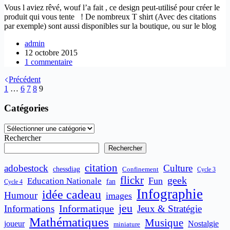
Vous l aviez rêvé, wouf l’a fait , ce design peut-utilisé pour créer le
produit qui vous tente ! De nombreux T shirt (Avec des citations
par exemple) sont aussi disponibles sur la boutique, ou sur le blog
admin
12 octobre 2015
1 commentaire
Précédent
1
…
6
7
8
9
Catégories
Catégories
Rechercher
Rechercher
citation
adobestock
Culture
chessdiag
Confinement
Cycle 3
flickr
geek
Fun
Education Nationale
fan
Cycle 4
Infographie
idée cadeau
Humour
images
jeu
Informatique
Informations
Jeux & Stratégie
Mathématiques
Musique
joueur
Nostalgie
miniature