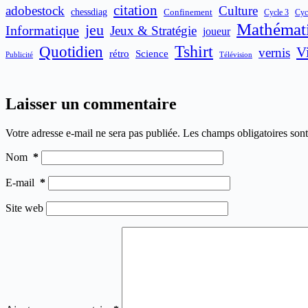
citation
adobestock
Culture
chessdiag
Confinement
Cycle 3
Cyc
Mathémat
jeu
Informatique
Jeux & Stratégie
joueur
Quotidien
Tshirt
V
vernis
rétro
Science
Publicité
Télévision
Laisser un commentaire
Votre adresse e-mail ne sera pas publiée.
Les champs obligatoires son
Nom
*
E-mail
*
Site web