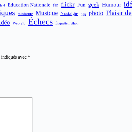
id
flickr
geek
Humour
Fun
Education Nationale
fan
le 4
iques
Plaisir d
Musique
photo
Nostalgie
miniature
pgn
Échecs
idéo
Web 2.0
Étiquette Python
t indiqués avec
*