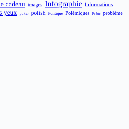
Infographie
ée cadeau
Informations
images
es yeux
polish
Polémiques
problème
poker
Politique
Poésie