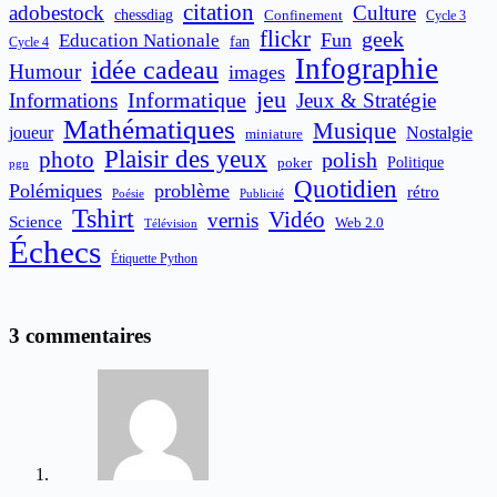
citation
adobestock
Culture
chessdiag
Confinement
Cycle 3
flickr
geek
Fun
Education Nationale
fan
Cycle 4
Infographie
idée cadeau
Humour
images
jeu
Informatique
Informations
Jeux & Stratégie
Mathématiques
Musique
joueur
Nostalgie
miniature
Plaisir des yeux
photo
polish
poker
Politique
pgn
Quotidien
Polémiques
problème
rétro
Publicité
Poésie
Tshirt
Vidéo
vernis
Science
Web 2.0
Télévision
Échecs
Étiquette Python
3 commentaires