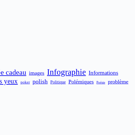
Infographie
ée cadeau
Informations
images
es yeux
polish
Polémiques
problème
poker
Politique
Poésie