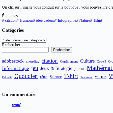
Un clic sur l’image vous conduit sur la
boutique
, vous pouvez lire d’
Étiquettes
#
citation
#
Humour
#
idée cadeau
#
Infographie
#
Nature
#
Tshirt
Catégories
Catégories
Rechercher
Rechercher
citation
adobestock
Culture
chessdiag
Confinement
Cycle 3
Cyc
Mathémat
jeu
Informatique
Jeux & Stratégie
joueur
Quotidien
Tshirt
V
vernis
rétro
Science
Publicité
Télévision
Un commentaire
wouf