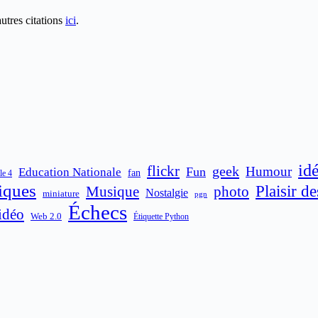
autres citations
ici
.
id
flickr
geek
Humour
Fun
Education Nationale
fan
le 4
iques
Plaisir d
Musique
photo
Nostalgie
miniature
pgn
Échecs
idéo
Web 2.0
Étiquette Python