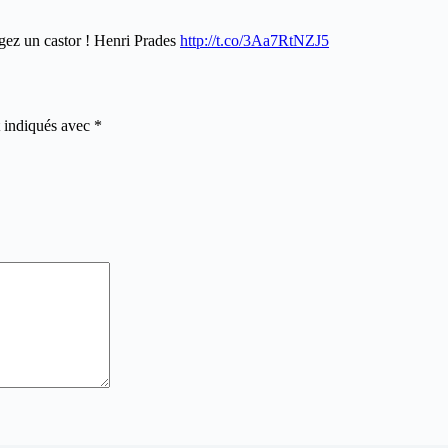
gez un castor ! Henri Prades
http://t.co/3Aa7RtNZJ5
t indiqués avec
*