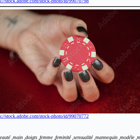
ps://stock.adobe.com/stock-photo/id/99070798
ps://stock.adobe.com/stock-photo/id/99070772
,beauté ,main ,doigts ,femme ,feminité ,sensualité ,mannequin ,modéle ,maq