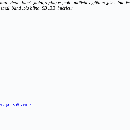
obre ,deuil ,black ,holographique ,holo ,paillettes ,glitters ,fêtes ,fou ,
,small blind ,big blind ,SB ,BB ,intérieur
r
#
polish
#
vernis