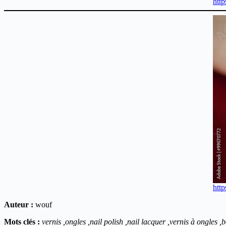
htt
htt
Auteur :
wouf
Mots clés :
vernis ,ongles ,nail polish ,nail lacquer ,vernis à ongles 