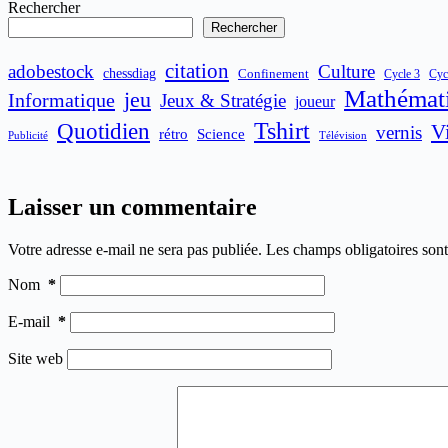
Rechercher
Rechercher
citation
adobestock
Culture
chessdiag
Confinement
Cycle 3
Cyc
Mathémat
jeu
Informatique
Jeux & Stratégie
joueur
Quotidien
Tshirt
V
vernis
rétro
Science
Publicité
Télévision
Laisser un commentaire
Votre adresse e-mail ne sera pas publiée.
Les champs obligatoires son
Nom
*
E-mail
*
Site web