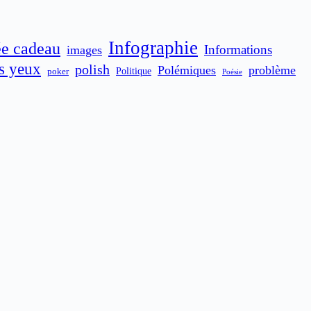
Infographie
ée cadeau
Informations
images
es yeux
polish
Polémiques
problème
poker
Politique
Poésie