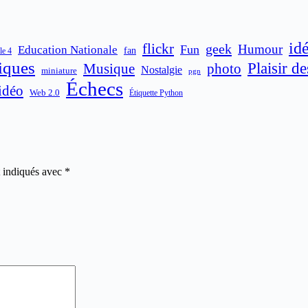
id
flickr
geek
Humour
Fun
Education Nationale
fan
le 4
iques
Plaisir d
Musique
photo
Nostalgie
miniature
pgn
Échecs
idéo
Web 2.0
Étiquette Python
t indiqués avec
*