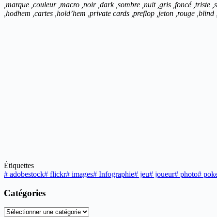
,marque ,couleur ,macro ,noir ,dark ,sombre ,nuit ,gris ,foncé ,triste ,s
,hodhem ,cartes ,hold’hem ,private cards ,preflop ,jeton ,rouge ,blind 
Étiquettes
#
adobestock
#
flickr
#
images
#
Infographie
#
jeu
#
joueur
#
photo
#
poke
Catégories
Catégories