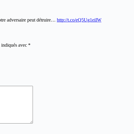
otre adversaire peut détruire…
http://t.co/eQ5Ug1eiIW
t indiqués avec
*