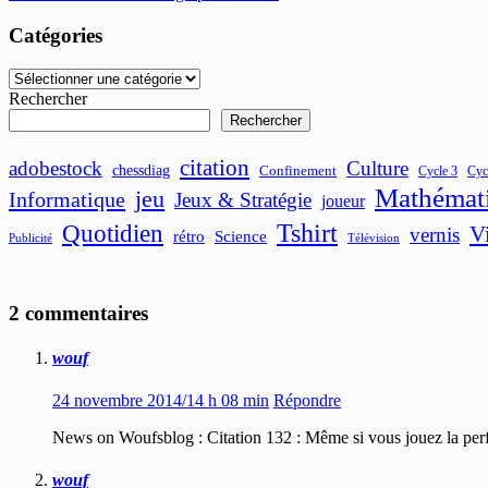
Catégories
Catégories
Rechercher
Rechercher
citation
adobestock
Culture
chessdiag
Confinement
Cycle 3
Cyc
Mathémat
jeu
Informatique
Jeux & Stratégie
joueur
Quotidien
Tshirt
V
vernis
rétro
Science
Publicité
Télévision
2 commentaires
wouf
24 novembre 2014/14 h 08 min
Répondre
News on Woufsblog : Citation 132 : Même si vous jouez la perf
wouf