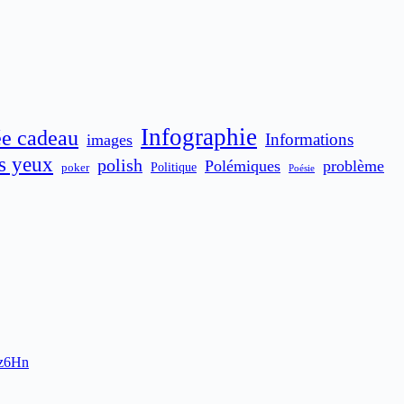
Infographie
ée cadeau
Informations
images
es yeux
polish
Polémiques
problème
poker
Politique
Poésie
Dz6Hn