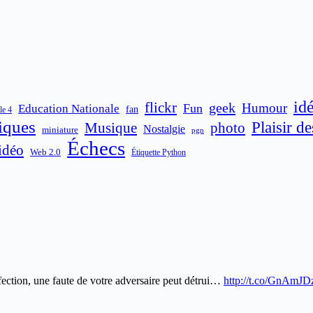
id
flickr
geek
Humour
Fun
Education Nationale
fan
le 4
iques
Plaisir d
Musique
photo
Nostalgie
miniature
pgn
Échecs
idéo
Web 2.0
Étiquette Python
ection, une faute de votre adversaire peut détrui…
http://t.co/GnAmJ