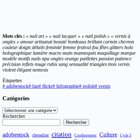
Mots clés :
« nail art » « nail lacquer » « nail polish » « vernis à
ongles » amour artisanat beauté bordeaux brillant carmin chevron
couleur doigts détails feminité femme festival fou fêtes glitters holo
holographique lumière macro main mannequin maquillage marque
modéle motifs nails npa ongles orange paillettes passion patience
précision reflets rouge rubis sang sensualité triangles trois vernis
violent élégant nemesis
Étiquettes
#
adobestock
#
fan
#
flickr
#
Infographie
#
polish
#
vernis
Catégories
Catégories
Rechercher
Rechercher
citation
adobestock
Culture
chessdiag
Confinement
Cycle 3