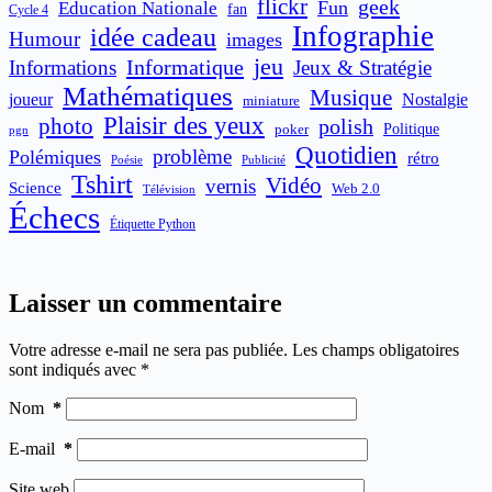
flickr
geek
Fun
Education Nationale
fan
Cycle 4
Infographie
idée cadeau
Humour
images
jeu
Informatique
Informations
Jeux & Stratégie
Mathématiques
Musique
joueur
Nostalgie
miniature
Plaisir des yeux
photo
polish
poker
Politique
pgn
Quotidien
problème
Polémiques
rétro
Publicité
Poésie
Tshirt
Vidéo
vernis
Science
Web 2.0
Télévision
Échecs
Étiquette Python
Laisser un commentaire
Votre adresse e-mail ne sera pas publiée.
Les champs obligatoires
sont indiqués avec
*
Nom
*
E-mail
*
Site web