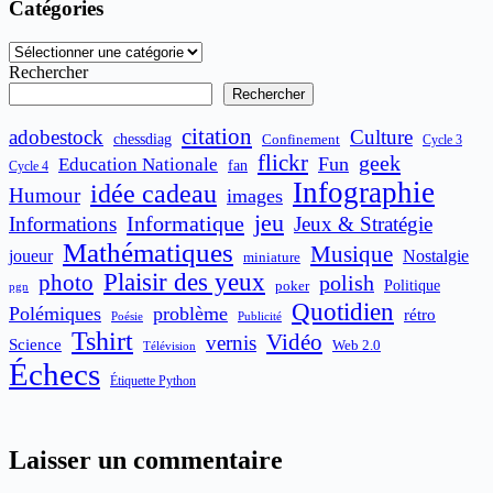
Catégories
Catégories
Rechercher
Rechercher
citation
adobestock
Culture
chessdiag
Confinement
Cycle 3
flickr
geek
Fun
Education Nationale
fan
Cycle 4
Infographie
idée cadeau
Humour
images
jeu
Informatique
Informations
Jeux & Stratégie
Mathématiques
Musique
joueur
Nostalgie
miniature
Plaisir des yeux
photo
polish
poker
Politique
pgn
Quotidien
Polémiques
problème
rétro
Publicité
Poésie
Tshirt
Vidéo
vernis
Science
Web 2.0
Télévision
Échecs
Étiquette Python
Laisser un commentaire